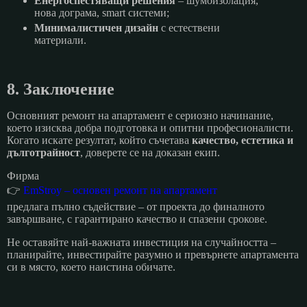
Енергоспестяващи решения
– шумоизолация,
нова дограма, smart системи;
Минималистичен дизайн
с естествени
материали.
8. Заключение
Основният ремонт на апартамент е сериозно начинание,
което изисква добра подготовка и опитни професионалисти.
Когато искате резултат, който съчетава
качество, естетика и
дълготрайност
, доверете се на доказан екип.
Фирма
👉
EmStroy – основен ремонт на апартамент
предлага пълно съдействие – от проекта до финалното
завършване, с гарантирано качество и спазени срокове.
Не оставяйте най-важната инвестиция на случайността –
планирайте, инвестирайте разумно и превърнете апартамента
си в място, което наистина обичате.