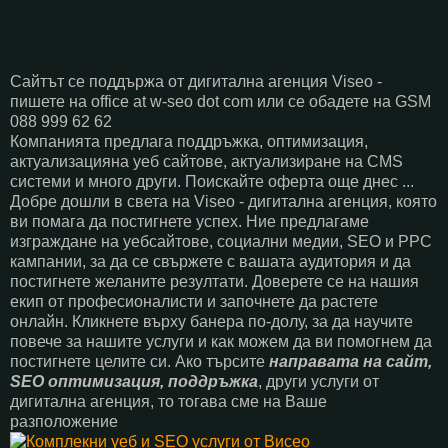
Сайтът се поддържа от дигитална агенция Viseo -
пишете на office at w-seo dot com или се обадете на GSM
088 999 62 62
Компанията предлага поддръжка, оптимизация,
актуализацияна уеб сайтове, актуализиране на CMS
системи и много други. Поискайте оферта още днес ...
Добре дошли в света на Viseo - дигитална агенция, която
ви помага да постигнете успех. Ние предлагаме
изграждане на уебсайтове, социални медии, SEO и PPC
кампании, за да се свържете с вашата аудитория и да
постигнете желаните резултати. Доверете се на нашия
екип от професионалисти и започнете да растете
онлайн. Кликнете върху банера по-долу, за да научите
повече за нашите услуги и как можем да ви помогнем да
постигнете целите си. Ако търсите
направата на сайт,
SEO оптимизация, поддръжка
, други услуги от
дигитална агенция, то тогава сме на Ваше
разположение