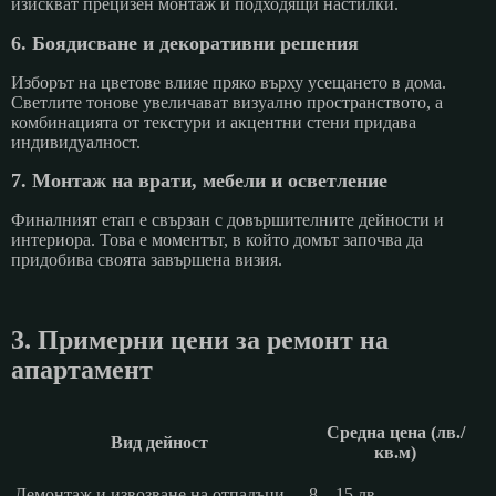
изискват прецизен монтаж и подходящи настилки.
6. Боядисване и декоративни решения
Изборът на цветове влияе пряко върху усещането в дома.
Светлите тонове увеличават визуално пространството, а
комбинацията от текстури и акцентни стени придава
индивидуалност.
7. Монтаж на врати, мебели и осветление
Финалният етап е свързан с довършителните дейности и
интериора. Това е моментът, в който домът започва да
придобива своята завършена визия.
3. Примерни цени за ремонт на
апартамент
Средна цена (лв./
Вид дейност
кв.м)
Демонтаж и извозване на отпадъци
8 – 15 лв.