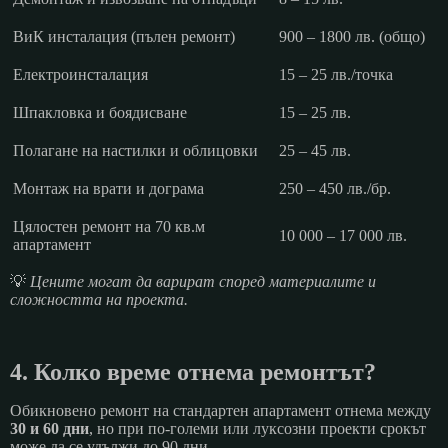
ВиК инсталация (пълен ремонт)
900 – 1800 лв. (общо)
Електроинсталация
15 – 25 лв./точка
Шпакловка и боядисване
15 – 25 лв.
Полагане на настилки и облицовки
25 – 45 лв.
Монтаж на врати и дограма
250 – 450 лв./бр.
Цялостен ремонт на 70 кв.м
10 000 – 17 000 лв.
апартамент
💡
Цените могат да варират според материалите и
сложността на проекта.
4. Колко време отнема ремонтът?
Обикновено ремонт на стандартен апартамент отнема между
30 и 60 дни
, но при по-големи или луксозни проекти срокът
може да се удължи до 90 дни.