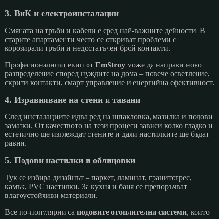
3. ВиК и електроинсталации
Смяната на тръби и кабели е сред най-важните дейности. В
старите апартаменти често се откриват проблеми с
корозирали тръби и недостатъчен брой контакти.
Професионалният екип от
EmStroy
може да направи ново
разпределение според нуждите на дома – повече осветление,
скрити контакти, смарт управление и енергийна ефективност.
4. Изравняване на стени и тавани
След инсталациите идва ред на шпакловка, мазилка и подови
замазки. От качеството на тези процеси зависи колко гладко и
естетично ще изглеждат стените и дали настилките ще бъдат
равни.
5. Подови настилки и облицовки
Тук се избира дизайнът – паркет, ламинат, гранитогрес,
камък, PVC настилки. За кухня и баня се препоръчват
влагоустойчиви материали.
Все по-популярни са
подовите отоплителни системи
, които