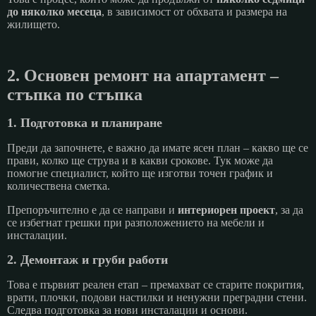
до няколко месеца
, в зависимост от обхвата и размера на
жилището.
2. Основен ремонт на апартамент –
стъпка по стъпка
1. Подготовка и планиране
Преди да започнете, е важно да имате ясен план – какво ще се
прави, колко ще струва и в какви срокове. Тук може да
помогне специалист, който ще изготви точен график и
количествена сметка.
Препоръчително е да се направи и
интериорен проект
, за да
се избегнат грешки при разположението на мебели и
инсталации.
2. Демонтаж и груби работи
Това е първият реален етап – премахват се старите покрития,
врати, плочки, подови настилки и ненужни преградни стени.
Следва подготовка за нови инсталации и основи.