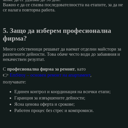
Важно е да се спазва последователността на етапите, за да не
се налага повторна работа.
5. Защо да изберем професионална
фирма?
Много собственици решават да наемат отделни майстори за
различните дейности. Това обаче често води до забавяния и
некачествен резултат.
С
професионална фирма за ремонт
, като
👉
EmStroy – основен ремонт на апартамент
,
получавате:
Единен контрол и координация на всички етапи;
Гаранция за извършените дейности;
Ясна ценова оферта и срокове;
Работен процес без стрес и компромиси.