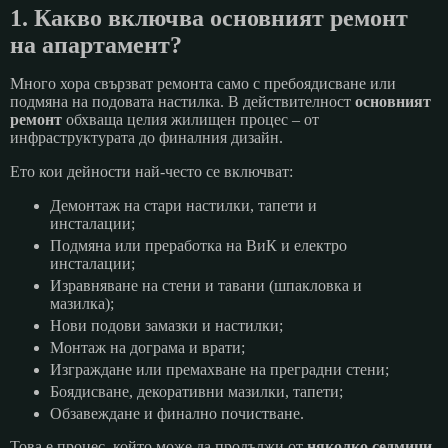
1. Какво включва основният ремонт
на апартамент?
Много хора свързват ремонта само с пребоядисване или
подмяна на подовата настилка. В действителност
основният
ремонт
обхваща целия жилищен процес – от
инфраструктурата до финалния дизайн.
Ето кои дейности най-често се включват:
Демонтаж на стари настилки, тапети и
инсталации;
Подмяна или преработка на ВиК и електро
инсталации;
Изравняване на стени и тавани (шпакловка и
мазилка);
Нови подови замазки и настилки;
Монтаж на дограма и врати;
Изграждане или премахване на преградни стени;
Боядисване, декоративни мазилки, тапети;
Обзавеждане и финално почистване.
Това е процес, който може да продължи от
няколко седмици