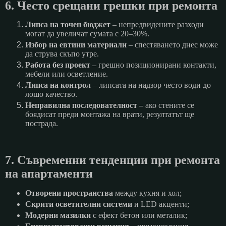
6. Често срещани грешки при ремонта
Липса на точен бюджет
– непредвидените разходи
могат да увеличат сумата с 20–30%.
Избор на евтини материали
– спестяването днес може
да струва скъпо утре.
Работа без проект
– грешно позиционирани контакти,
мебели или осветление.
Липса на контрол
– липсата на надзор често води до
лошо качество.
Неправилна последователност
– ако стените се
боядисат преди монтажа на врати, резултатът ще
пострада.
7. Съвременни тенденции при ремонта
на апартаменти
Отворени пространства
между кухня и хол;
Скрити осветителни системи
и LED акценти;
Модерни мазилки
с ефект бетон или металик;