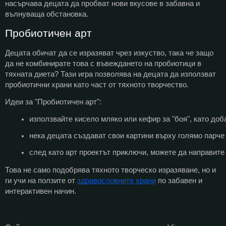
насърчава децата да пробват нови вкусове в забавна и
вълнуваща обстановка.
Пробиотичен арт
Децата обичат да се изразяват чрез изкуство, така че защо
да не комбинирате това с въвеждането на пробиотици в
тяхната диета? Тази игра позволява на децата да използват
пробиотични храни като част от тяхното творчество.
Идеи за "Пробиотичен арт":
използвайте кисело мляко или кефир за "боя", като доб
нека децата създават свои картини върху голямо парче 
след като арт проектът приключи, можете да направите
Това не само подобрява тяхното творческо изразяване, но и
ги учи на ползите от
здравословните храни
по забавен и
интерактивен начин.