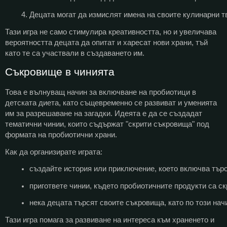
Децата могат да измислят имена на своите кулинарни т
Тази игра не само стимулира креативността, но и увеличава
вероятността децата да опитат и харесат нови храни, тъй
като те са участвали в създаването им.
Съкровище в чинията
Това е вълнуващ начин за включване на пробиотици в
детската диета, като същевременно се развиват и уменията
им за разрешаване на загадки. Идеята е да се създадат
тематични чинии, които съдържат "скрити съкровища" под
формата на пробиотични храни.
Как да организирате играта:
създайте история или приключение, което включва тър
пригответе чинии, където пробиотичните продукти са с
нека децата търсят своите съкровища, като по този на
Тази игра помага за развиване на интереса към храненето и