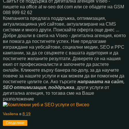
Сайтът се поддържа от дигитална агенция Viseo -
пишете на office at w-seo dot com или се обадете на GSM
088 999 62 62
Компанията предлага поддръжка, оптимизация,
актуализацияна уеб сайтове, актуализиране на CMS
системи и много други. Поискайте оферта още днес ...
Добре дошли в света на Viseo - дигитална агенция, която
ви помага да постигнете успех. Ние предлагаме
изграждане на уебсайтове, социални медии, SEO и PPC
кампании, за да се свържете с вашата аудитория и да
постигнете желаните резултати. Доверете се на нашия
екип от професионалисти и започнете да растете
онлайн. Кликнете върху банера по-долу, за да научите
повече за нашите услуги и как можем да ви помогнем да
постигнете целите си. Ако търсите
направата на сайт,
SEO оптимизация, поддръжка
, други услуги от
дигитална агенция, то тогава сме на Ваше
разположение
Vasilena
в
8:19
Споделяне