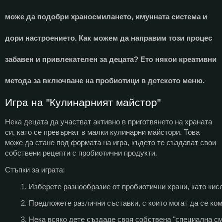
може да подобри храносмилането, имунната система и
дори настроението. Как можем да направим този процес
забавен и привлекателен за децата? Ето някои креативни
метода за включване на пробиотици в детското меню.
Игра на "Кулинарният майстор"
Нека децата да участват активно в приготвянето на храната
си, като се превърнат в малки кулинарни майстори. Това
може да стане под формата на игра, където те създават свои
собствени рецепти с пробиотични продукти.
Стъпки за играта:
Изберете разнообразие от пробиотични храни, като кисе
Предложете различни съставки, с които могат да се ком
Нека всяко дете създаде своя собствена "специална см