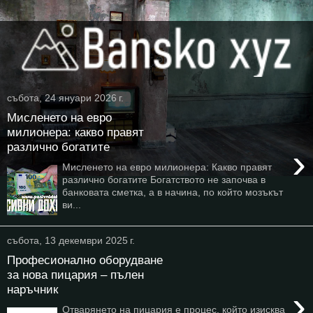
събота, 24 януари 2026 г.
Мисленето на евро
милионера: какво правят
различно богатите
›
Мисленето на евро милионера: Какво правят
различно богатите Богатството не започва в
банковата сметка, а в начина, по който мозъкът
ви...
събота, 13 декември 2025 г.
Професионално оборудване
за нова пицария – пълен
наръчник
›
Отварянето на пицария е процес, който изисква