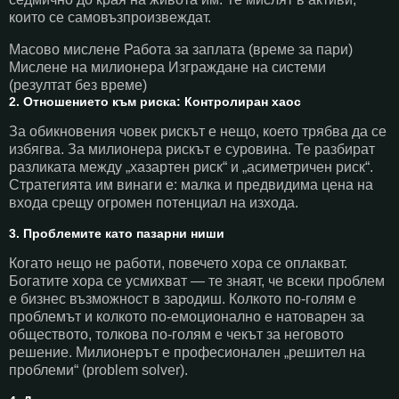
които се самовъзпроизвеждат.
Масово мислене
Работа за заплата (време за пари)
Мислене на милионера
Изграждане на системи
(резултат без време)
2. Отношението към риска: Контролиран хаос
За обикновения човек рискът е нещо, което трябва да се
избягва. За милионера рискът е суровина. Те разбират
разликата между „хазартен риск“ и „асиметричен риск“.
Стратегията им винаги е: малка и предвидима цена на
входа срещу огромен потенциал на изхода.
3. Проблемите като пазарни ниши
Когато нещо не работи, повечето хора се оплакват.
Богатите хора се усмихват — те знаят, че всеки проблем
е бизнес възможност в зародиш. Колкото по-голям е
проблемът и колкото по-емоционално е натоварен за
обществото, толкова по-голям е чекът за неговото
решение. Милионерът е професионален „решител на
проблеми“ (problem solver).