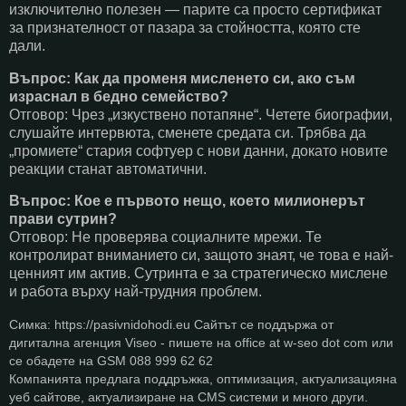
изключително полезен — парите са просто сертификат
за признателност от пазара за стойността, която сте
дали.
Въпрос: Как да променя мисленето си, ако съм
израснал в бедно семейство?
Отговор: Чрез „изкуствено потапяне“. Четете биографии,
слушайте интервюта, сменете средата си. Трябва да
„промиете“ стария софтуер с нови данни, докато новите
реакции станат автоматични.
Въпрос: Кое е първото нещо, което милионерът
прави сутрин?
Отговор: Не проверява социалните мрежи. Те
контролират вниманието си, защото знаят, че това е най-
ценният им актив. Сутринта е за стратегическо мислене
и работа върху най-трудния проблем.
Симка: https://pasivnidohodi.eu Сайтът се поддържа от
дигитална агенция Viseo - пишете на office at w-seo dot com или
се обадете на GSM 088 999 62 62
Компанията предлага поддръжка, оптимизация, актуализацияна
уеб сайтове, актуализиране на CMS системи и много други.