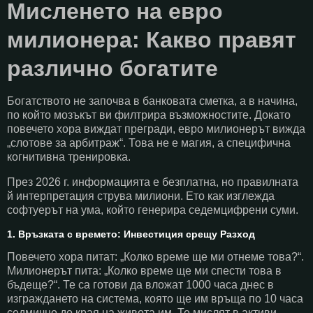
Мисленето на евро
милионера: Какво правят
различно богатите
Богатството не започва в банковата сметка, а в начина,
по който мозъкът ви филтрира възможностите. Докато
повечето хора виждат прегради, евро милионерът вижда
„слотове за арбитраж“. Това не е магия, а специфична
когнитивна тренировка.
През 2026 г. информацията е безплатна, но правилната
й интерпретация струва милиони. Ето как изглежда
софтуерът на ума, който генерира седемцифрени суми.
1. Връзката с времето: Инвестиция срещу Разход
Повечето хора питат: „Колко време ще ми отнеме това?“.
Милионерът пита: „Колко време ще ми спести това в
бъдеще?“. Те са готови да вложат 1000 часа днес в
изграждането на система, която ще им връща по 10 часа
седмично до края на живота им. Те мислят в активи,