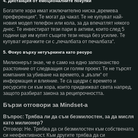
4. Дистанция от емоционалните покупки
Богатите хора имат изключително ниска „времева
преференция“. Те могат да чакат. Те не купуват най-
новия модел телефон или кола, за да впечатлят някого
днес. Те инвестират тези пари в активи, които след 5
години ще им купят същите тези неща без усилие. Те
купуват играчките си с „печалбата от печалбата“.
5. Фокус върху нетуъркинга като ресурс
Милионерът знае, че е само на едно запознанство
разстояние от следващия си голям проект. Те не търсят
компания за убиване на времето, а „възли“ от
информация и влияние. Те са щедри с времето и
ресурсите си към хора, които придвижват света напред,
защото разбират закона за реципрочността.
Бързи отговори за Mindset-а
Въпрос: Трябва ли да съм безмилостен, за да мисля
като милионер?
Отговор: Не. Трябва да си безмилостен към собствената
си неефективност. Към другите трябва да си