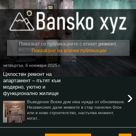
Показват се публикациите с етикет
ремонт
.
Показване на всички публикации
четвъртък, 6 ноември 2025 г.
Цялостен ремонт на
апартамент – пътят към
модерно, уютно и
›
функционално жилище
Въведение Всеки дом има нужда от обновяване.
Независимо дали живеете в стар панелен блок
или в ново строителство, настъпва момент,
когат...