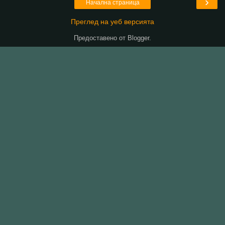
›
Начална страница
Преглед на уеб версията
Предоставено от
Blogger
.