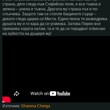
страна, дето гледа към Софийско поле, е все тъмна и
зелена – унила и тъжна. Другата му страна пък е по-
слънчева. Защото там се стопля бащиното сърце –
докато гледа щерка си Места. Единствена тя разведрява
душата му и го кара да се усмихва. Затова Пирин все
приканва хората натам, та и те да се порадват отвисоко
на хубостта на дъщеря му!
Източник:
Sharena Cherga