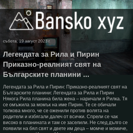
събота, 19 август 2023 г.
Легендата за Рила и Пирин
Приказно-реалният свят на
Българските планини ...
Легендата за Рила и Пирин: Приказно-реалният свят на
Българските планини: Легендата за Рила и Пирин
Някога Рила планина била жена – наричали я Рилка. Тя
се омъжила за момък на име Пирин. Те се обичали
толкова много, че се оженили против волята на
родители и избягали далеч от всички. Спрели се чак
високо в планината и там се заселили. Не след дълго се
появили на бял свят и двете им деца – момче и момиче,