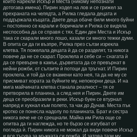
които нарекли Искър и Места (никому непознати
дотогава имена). Пирин ходел на лов и се грижел за
прехраната на челядта, а Рилка гледала децата и
поддържала къщата. Двете деца обаче били много буйни
– постоянно се карали и боричкали и Рилка се видяла
неспособна да се справя с тях. Един ден Места и Искър
така се скарали много лошо, казали си много тежки думи.
В опита си да ги възпре, Рилка през сълзи изрекла
клетва. Тя пожелала децата ѝ да се разделят, та никога
повече да не се скарат. Проклела и себе си – снагата ѝ
да се превърне в камък, дърветата да се превърнат в
нейни рожби, от сълзите ѝ потоци да тръгнат. И Пирин
проклела, и той да се вкамени като нея, та да не му се
присмиват хората за буйните му, непокорни деца. И на
мига майчината клетва станала реалност – тя се
претворила в планина, а след нея и Пирин. Двете им
деца се преобразили в реки. Искър буен се втурнал
напред и хукнал към полето, та чак до Дунав. Места пък
кротко се понесла надолу по планината. Брат и сестра
никога вече не се срещнали. Майка им Рила още се
опитва да ги наглежда, но те бързо се изгубват от
погледа ѝ. Пирин никога не можал да види повече Искър
и все тъгува за мъжката си рожба. И затова тази му