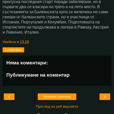
пропусна последния старт поради заболяване, но в
първите два се класира на трето и на пето място. В
състезанията за Балканската купа се включиха не само
скиори от балканските страни, но и участници от
Испания, Португалия и Колумбия. Подготовката на
спортистите ни продължава в лагери в Рамзау, Австрия
и Ливинио, Италия.
Vasilena
в
19:20
Споделяне
Няма коментари:
Публикуване на коментар
‹
›
Начална страница
Преглед на уеб версията