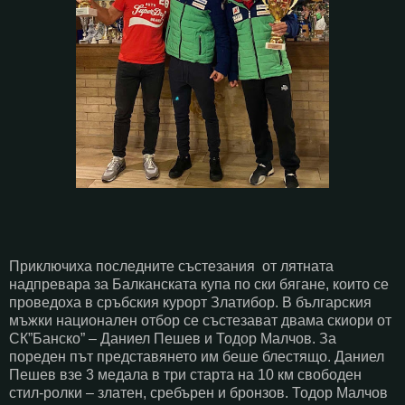
Приключиха последните състезания от лятната
надпревара за Балканската купа по ски бягане, които се
проведоха в сръбския курорт Златибор. В българския
мъжки национален отбор се състезават двама скиори от
СК”Банско” – Даниел Пешев и Тодор Малчов. За
пореден път представянето им беше блестящо. Даниел
Пешев взе 3 медала в три старта на 10 км свободен
стил-ролки – златен, сребърен и бронзов. Тодор Малчов